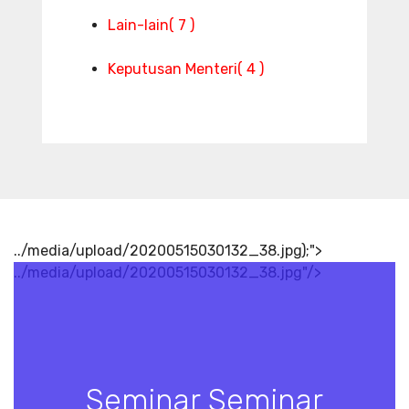
Lain-lain
( 7 )
Keputusan Menteri
( 4 )
../media/upload/20200515030132_38.jpg);">
../media/upload/20200515030132_38.jpg"/>
Seminar Seminar