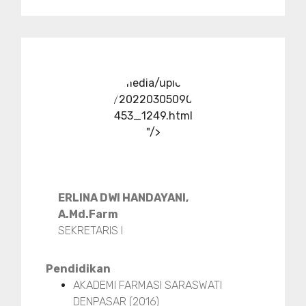
../media/upload
/20220305090
453_1249.html
"/>
ERLINA DWI HANDAYANI,
A.Md.Farm
SEKRETARIS I
Pendidikan
AKADEMI FARMASI SARASWATI
DENPASAR (2016)